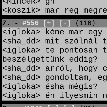
<MinceR> gn
<koszik> mar reg megr
7. -
#556
[+]
[-]
(116)
<igloka> kéne már egy
<sha_dd> mit szólnál 
<igloka> te pontosan 
beszélgettünk eddig?
<sha_dd> arról, hogy 
<sha_dd> gondoltam, e
<igloka> ésha mégis?
<igloka> én ilyesmin 