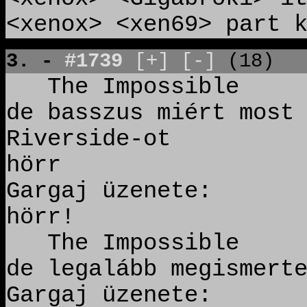
<xenox> <xen69> part 
3. -
#1739
[+]
[-]
(18)
The Impossible ü
de basszus miért most
Riverside-ot
hörr
Gargaj üzenete:
hörr!
The Impossible ü
de legalább megismert
Gargaj üzenete: