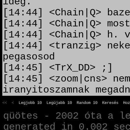
ideg.
[14:44] <Chain|Q> baz
[14:44] <Chain|Q> mos
[14:44] <Chain|Q> h. 
[14:44] <tranzig> nek
pegasosod
[14:45] <TrX_DD> ;]
[14:45] <zoom|cns> ne
iranyitoszamnak megad
<< <
Legjobb 10
Legújabb 10
Random 10
Keresés
Hoz
qüötes - 2002 óta a l
generated in 0.002 se