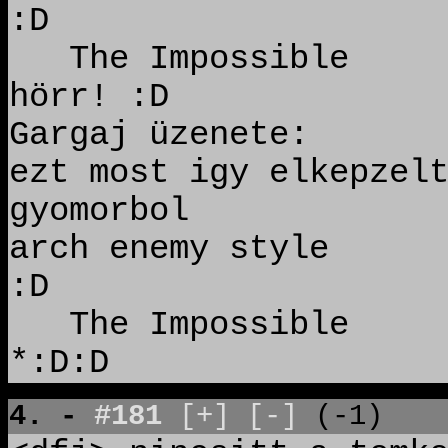
:D
The Impossible ü
hörr! :D
Gargaj üzenete:
ezt most igy elkepzel
gyomorbol
arch enemy style
:D
The Impossible ü
*:D:D
4. -
#181
[+]
[-]
(-1)