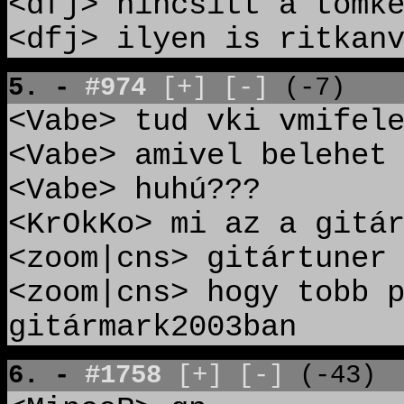
<dfj> nincsitt a tomk
<dfj> ilyen is ritkan
5. -
#974
[+]
[-]
(-7)
<Vabe> tud vki vmifel
<Vabe> amivel belehet
<Vabe> huhú???
<KrOkKo> mi az a gitá
<zoom|cns> gitártuner
<zoom|cns> hogy tobb 
gitármark2003ban
6. -
#1758
[+]
[-]
(-43)