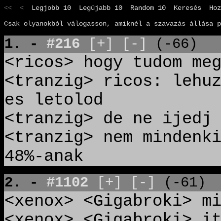
<< <
Legjobb 10
Legújabb 10
Random 10
Keresés
Hoz
Csak olyanokból válogasson, amiknél a szavazás állása p
1. -
#216
[+]
[-]
(-66)
<ricos> hogy tudom me
<tranzig> ricos: lehu
es letolod
<tranzig> de ne ijedj
<tranzig> nem mindenk
48%-anak
2. -
#1102
[+]
[-]
(-61)
<xenox> <Gigabroki> m
<xenox> <Gigabroki> i