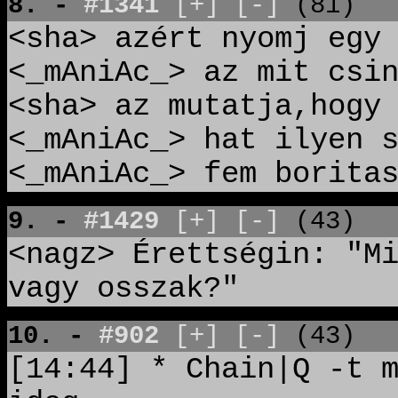
8. -
#1341
[+]
[-]
(81)
<sha> azért nyomj egy
<_mAniAc_> az mit csi
<sha> az mutatja,hogy
<_mAniAc_> hat ilyen 
<_mAniAc_> fem borita
9. -
#1429
[+]
[-]
(43)
<nagz> Érettségin: "M
vagy osszak?"
10. -
#902
[+]
[-]
(43)
[14:44] * Chain|Q -t 