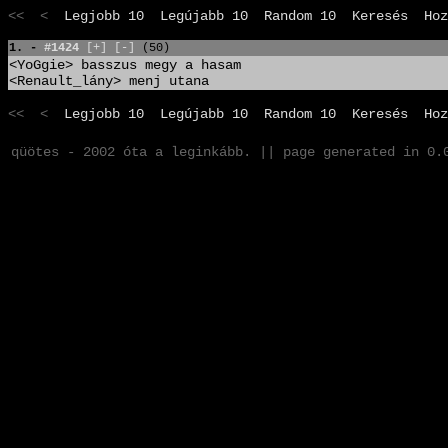
<< <
Legjobb 10
Legújabb 10
Random 10
Keresés
Hoz
1. -
#1424
[+]
[-]
(50)
<YoGgie> basszus megy a hasam
<Renault_lány> menj utana
<< <
Legjobb 10
Legújabb 10
Random 10
Keresés
Hoz
qüötes - 2002 óta a leginkább. || page generated in 0.