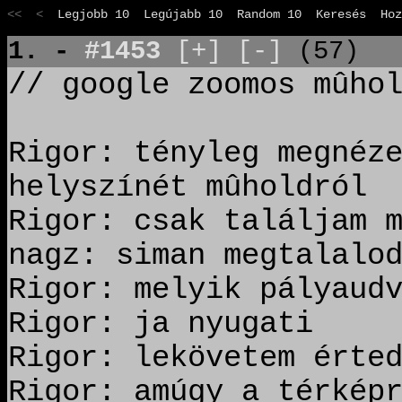
<< <
Legjobb 10
Legújabb 10
Random 10
Keresés
Hoz
1. -
#1453
[+]
[-]
(57)
// google zoomos mûho
Rigor: tényleg megnéz
helyszínét mûholdról
Rigor: csak találjam 
nagz: siman megtalalo
Rigor: melyik pályaud
Rigor: ja nyugati
Rigor: lekövetem érte
Rigor: amúgy a térkép