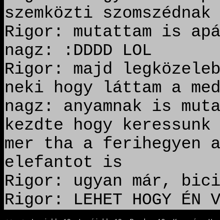
szemközti szomszédnak
Rigor: mutattam is ap
nagz: :DDDD LOL
Rigor: majd legközele
neki hogy láttam a me
nagz: anyamnak is mut
kezdte hogy keressunk
mer tha a ferihegyen 
elefantot is
Rigor: ugyan már, bic
Rigor: LEHET HOGY ÉN 