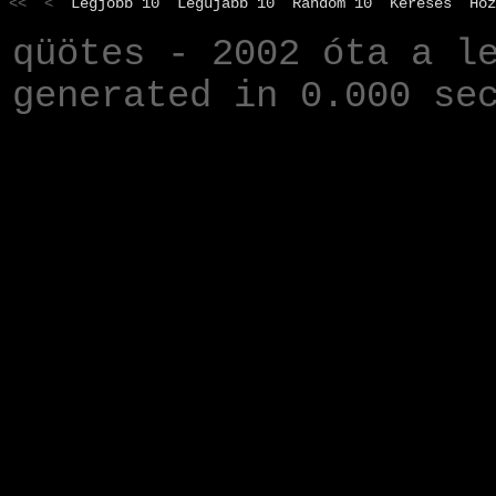
<< <
Legjobb 10
Legújabb 10
Random 10
Keresés
Hoz
qüötes - 2002 óta a l
generated in 0.000 se