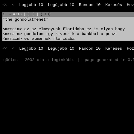
<< <
Legjobb 10
Legújabb 10
Random 10
Keresés
Hoz
1. -
#213
[+]
[-]
(-10)
*the gondolatmenet*
<mrmaim> ez az elmegyunk floridaba ez is olyan hogy
<mrmaim> gondolom igy kiveszik a bankbol a penzt
<mrmaim> es elmennek floridaba
<< <
Legjobb 10
Legújabb 10
Random 10
Keresés
Hoz
qüötes - 2002 óta a leginkább. || page generated in 0.