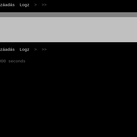
záadás
Logz
> >>
záadás
Logz
> >>
000 seconds