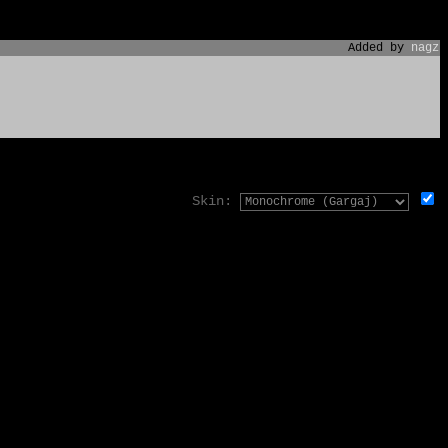
Added by
nagz
Skin: