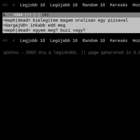
<< <
Legjobb 10
Legújabb 10
Random 10
Keresés
Hoz
1. -
#364
[+]
[-]
(6)
<meph|dead> kielegitem magam oralisan egy pizzaval
<GargajUD> inkabb edd meg
<meph|dead> egyem meg? buzi vagy?
<< <
Legjobb 10
Legújabb 10
Random 10
Keresés
Hoz
qüötes - 2002 óta a leginkább. || page generated in 0.