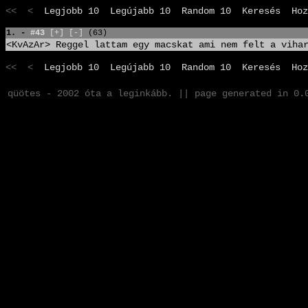
<< <
Legjobb 10
Legújabb 10
Random 10
Keresés
Hoz
1. -
#43
[+]
[-]
(63)
<KvAzAr> Reggel lattam egy macskat ami nem felt a viha
<< <
Legjobb 10
Legújabb 10
Random 10
Keresés
Hoz
qüötes - 2002 óta a leginkább. || page generated in 0.