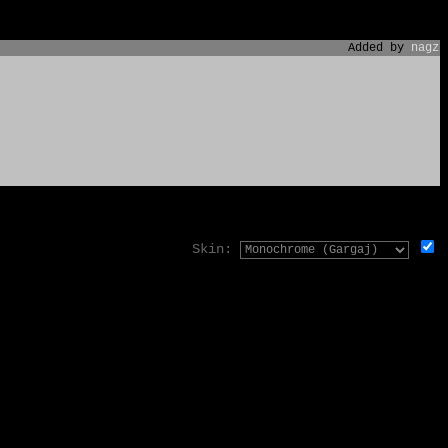
Added by
nagz
Skin: