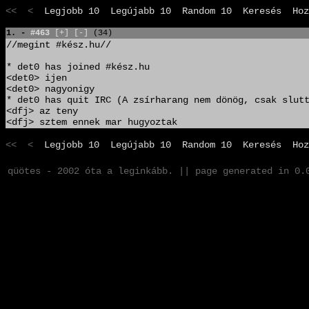
<< <
Legjobb 10
Legújabb 10
Random 10
Keresés
Hoz
1. -
#463
[+]
[-]
(34)
//megint #kész.hu//
* det0 has joined #kész.hu
<det0> ijen
<det0> nagyonigy
* det0 has quit IRC (A zsírharang nem dönög, csak slut
<dfj> az teny
<dfj> sztem ennek mar hugyoztak
<< <
Legjobb 10
Legújabb 10
Random 10
Keresés
Hoz
qüötes - 2002 óta a leginkább. || page generated in 0.