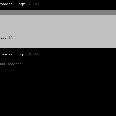
záadás
Logz
> >>
tyog !)
záadás
Logz
> >>
000 seconds