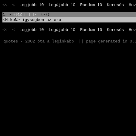
<< <
Legjobb 10
Legújabb 10
Random 10
Keresés
Hoz
1. -
#512
[+]
[-]
(-7)
<NikoN> igysegben az ero
<< <
Legjobb 10
Legújabb 10
Random 10
Keresés
Hoz
qüötes - 2002 óta a leginkább. || page generated in 0.