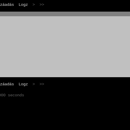
záadás
Logz
> >>
záadás
Logz
> >>
000 seconds