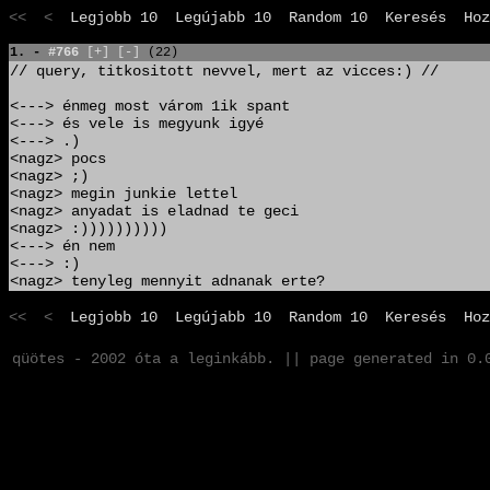
<< <
Legjobb 10
Legújabb 10
Random 10
Keresés
Hoz
1. -
#766
[+]
[-]
(22)
// query, titkositott nevvel, mert az vicces:) //
<---> énmeg most várom 1ik spant
<---> és vele is megyunk igyé
<---> .)
<nagz> pocs
<nagz> ;)
<nagz> megin junkie lettel
<nagz> anyadat is eladnad te geci
<nagz> :))))))))))
<---> én nem
<---> :)
<nagz> tenyleg mennyit adnanak erte?
<< <
Legjobb 10
Legújabb 10
Random 10
Keresés
Hoz
qüötes - 2002 óta a leginkább. || page generated in 0.