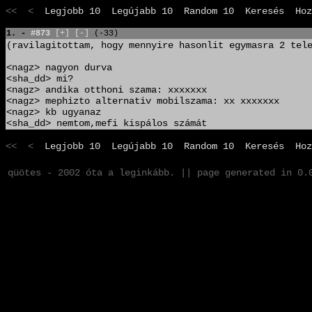
<< <
Legjobb 10
Legújabb 10
Random 10
Keresés
Hoz
1. -
#873
[+]
[-]
(-33)
(ravilagitottam, hogy mennyire hasonlit egymasra 2 tel
<nagz> nagyon durva
<sha_dd> mi?
<nagz> andika otthoni szama: xxxxxxx
<nagz> mephizto alternativ mobilszama: xx xxxxxxx
<nagz> kb ugyanaz
<sha_dd> nemtom,mefi kispálos számát
<< <
Legjobb 10
Legújabb 10
Random 10
Keresés
Hoz
qüötes - 2002 óta a leginkább. || page generated in 0.