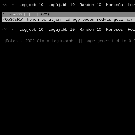
<< <
Legjobb 10
Legújabb 10
Random 10
Keresés
Hoz
1. -
#883
[+]
[-]
(72)
<ObSCuRe> homen boruljon rád egy bödön redvás geci már
<< <
Legjobb 10
Legújabb 10
Random 10
Keresés
Hoz
qüötes - 2002 óta a leginkább. || page generated in 0.