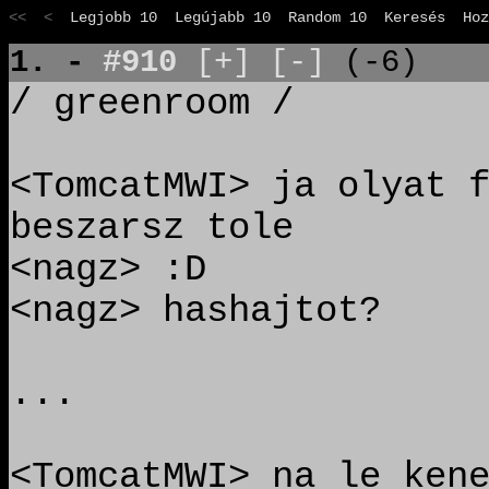
<< <
Legjobb 10
Legújabb 10
Random 10
Keresés
Hoz
1. -
#910
[+]
[-]
(-6)
/ greenroom /
<TomcatMWI> ja olyat 
beszarsz tole
<nagz> :D
<nagz> hashajtot?
...
<TomcatMWI> na le ken