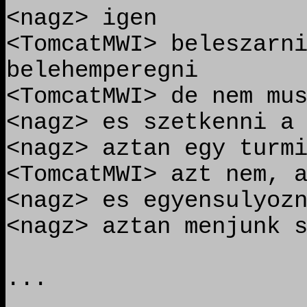
<nagz> igen
<TomcatMWI> beleszarn
belehemperegni
<TomcatMWI> de nem mu
<nagz> es szetkenni a
<nagz> aztan egy turm
<TomcatMWI> azt nem, 
<nagz> es egyensulyoz
<nagz> aztan menjunk 
...