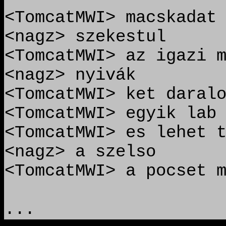
<TomcatMWI> macskadat
<nagz> szekestul
<TomcatMWI> az igazi 
<nagz> nyivák
<TomcatMWI> ket daral
<TomcatMWI> egyik lab
<TomcatMWI> es lehet 
<nagz> a szelso
<TomcatMWI> a pocset 
...