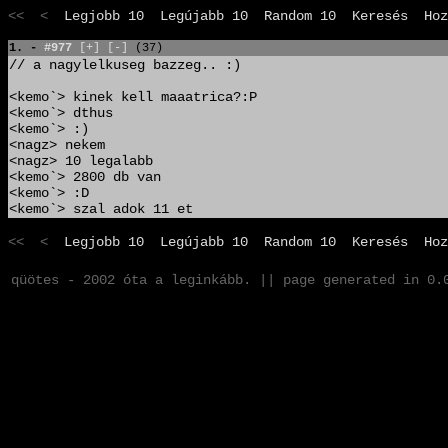
<< <
Legjobb 10
Legújabb 10
Random 10
Keresés
Hoz
1. -
#977
[+]
[-]
(37)
// a nagylelkuseg bazzeg.. :)
<kemo`> kinek kell maaatrica?:P
<kemo`> dthus
<kemo`> :)
<nagz> nekem
<nagz> 10 legalabb
<kemo`> 2800 db van
<kemo`> :D
<kemo`> szal adok 11 et
<< <
Legjobb 10
Legújabb 10
Random 10
Keresés
Hoz
qüötes - 2002 óta a leginkább. || page generated in 0.